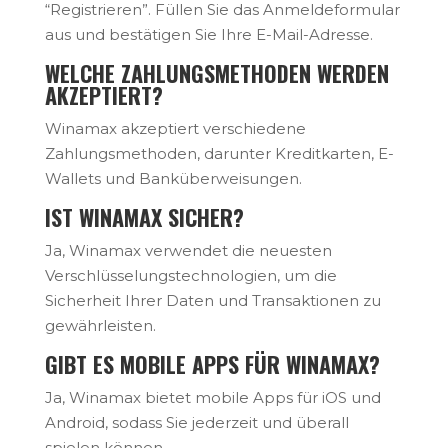
“Registrieren”. Füllen Sie das Anmeldeformular
aus und bestätigen Sie Ihre E-Mail-Adresse.
WELCHE ZAHLUNGSMETHODEN WERDEN
AKZEPTIERT?
Winamax akzeptiert verschiedene
Zahlungsmethoden, darunter Kreditkarten, E-
Wallets und Banküberweisungen.
IST WINAMAX SICHER?
Ja, Winamax verwendet die neuesten
Verschlüsselungstechnologien, um die
Sicherheit Ihrer Daten und Transaktionen zu
gewährleisten.
GIBT ES MOBILE APPS FÜR WINAMAX?
Ja, Winamax bietet mobile Apps für iOS und
Android, sodass Sie jederzeit und überall
spielen können.