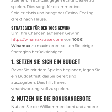
Spielern, in Echtzeit gegen echte Dealer zu
spielen. Dies sorgt für ein immersives
Spielerlebnis und bringt das Casino-Feeling
direkt nach Hause.
STRATEGIEN FÜR DEN 100€ GEWINN
Um Ihre Chancen auf einen Gewinn
https://winamaxsuisse.com/
von
100€
Winamax
zu maximieren, sollten Sie einige
Strategien berücksichtigen:
1. SETZEN SIE SICH EIN BUDGET
Bevor Sie mit dem Spielen beginnen, legen Sie
ein Budget fest, das Sie bereit sind
auszugeben. Dies hilft Ihnen,
verantwortungsvoll zu spielen.
2. NUTZEN SIE DIE BONUSANGEBOTE
Nutzen Sie die Willkommensboni und andere