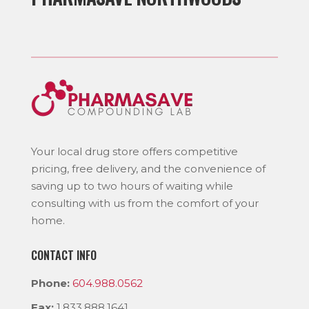
Your local drug store offers competitive
pricing, free delivery, and the convenience of
saving up to two hours of waiting while
consulting with us from the comfort of your
home.
CONTACT INFO
Phone:
604.988.0562
Fax:
1.833.888.1641