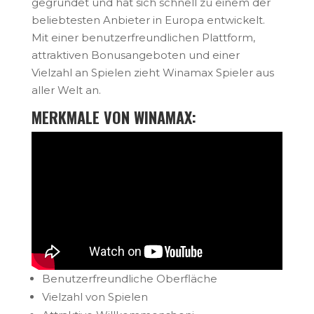
gegründet und hat sich schnell zu einem der
beliebtesten Anbieter in Europa entwickelt.
Mit einer benutzerfreundlichen Plattform,
attraktiven Bonusangeboten und einer
Vielzahl an Spielen zieht Winamax Spieler aus
aller Welt an.
MERKMALE VON WINAMAX:
Benutzerfreundliche Oberfläche
Vielzahl von Spielen